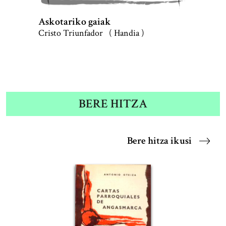
Askotariko gaiak
Cristo Triunfador ( Handia )
BERE HITZA
Bere hitza ikusi