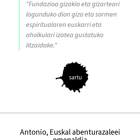
“Fundazioa gizakia eta gizarteari
lagunduko dion giza eta sormen
espiritualaren euskarri eta
aholkulari izatea gustatuko
litzaidake.”
sartu
Antonio, Euskal abenturazaleei
omenaldia