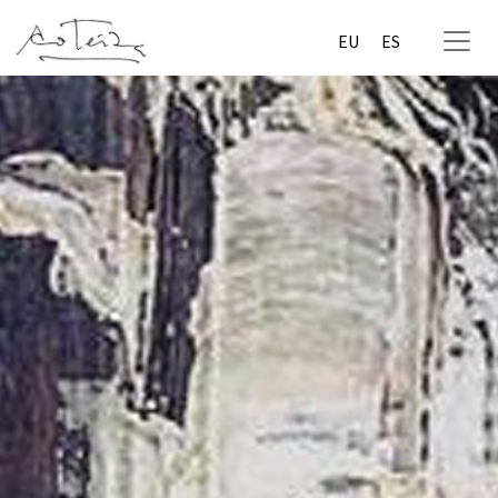
EU
ES