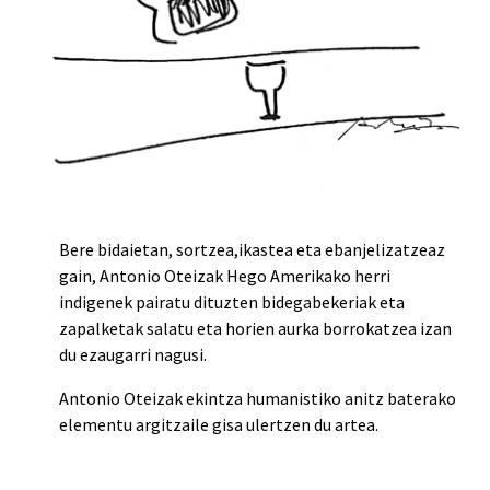
Bere bidaietan, sortzea,ikastea eta ebanjelizatzeaz
gain, Antonio Oteizak Hego Amerikako herri
indigenek pairatu dituzten bidegabekeriak eta
zapalketak salatu eta horien aurka borrokatzea izan
du ezaugarri nagusi.
Antonio Oteizak ekintza humanistiko anitz baterako
elementu argitzaile gisa ulertzen du artea.