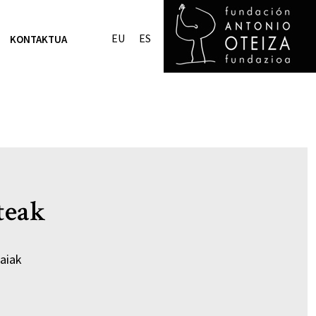
EU
ES
KONTAKTUA
teak
aiak