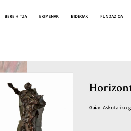
BERE HITZA
EKIMENAK
BIDEOAK
FUNDAZIOA
Horizon
Gaia:
Askotariko g