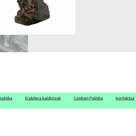
olitika
Erabilera baldintzak
Cookien Politika
Kontaktua