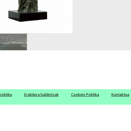
olitika
Erabilera baldintzak
Cookien Politika
Kontaktua