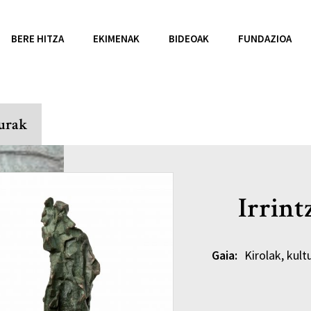
BERE HITZA
EKIMENAK
BIDEOAK
FUNDAZIOA
turak
Irrint
Gaia:
Kirolak, kult