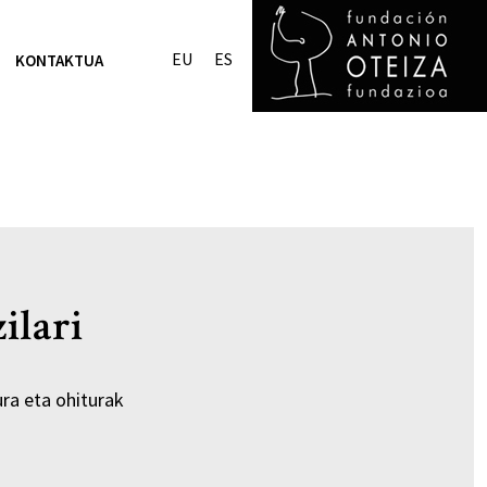
EU
ES
KONTAKTUA
zilari
ura eta ohiturak