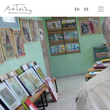
EU
ES