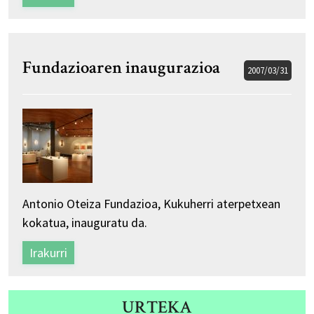
Fundazioaren inaugurazioa
2007/03/31
Antonio Oteiza Fundazioa, Kukuherri aterpetxean
kokatua, inauguratu da.
Irakurri
URTEKA