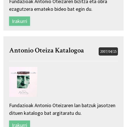
Fundazioak Antonio Oteizaren bizitza eta obra
ezagutzera emateko bideo bat egin du.
Irakurri
Antonio Oteiza Katalogoa
2007/04/15
Fundazioak Antonio Oteizaren lan batzuk jasotzen
dituen katalogo bat argitaratu du.
Irakurri