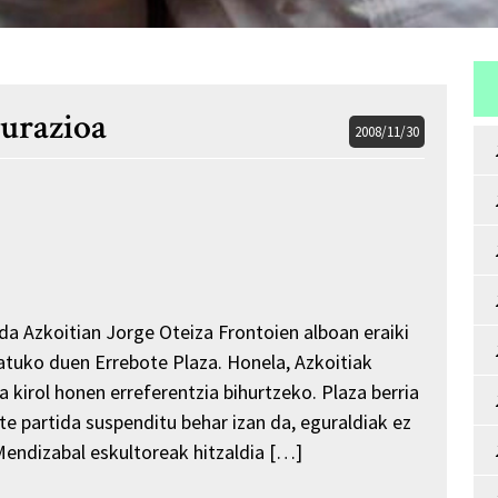
gurazioa
2008/11/30
da Azkoitian Jorge Oteiza Frontoien alboan eraiki
atuko duen Errebote Plaza. Honela, Azkoitiak
 kirol honen erreferentzia bihurtzeko. Plaza berria
e partida suspenditu behar izan da, eguraldiak ez
endizabal eskultoreak hitzaldia […]