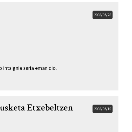
2008/06/28
 intsignia saria eman dio.
usketa Etxebeltzen
2008/06/10