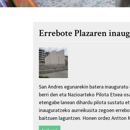
Errebote Plazaren inau
San Andres egunarekin batera inauguratu 
berri den eta Nazioarteko Pilota Etxea os
etengabe lanean dihardu pilota sustatu eta
inauguratzeko aurreikusita zegoen errebot
baitzuen laguntzen. Honen ordez Antton M