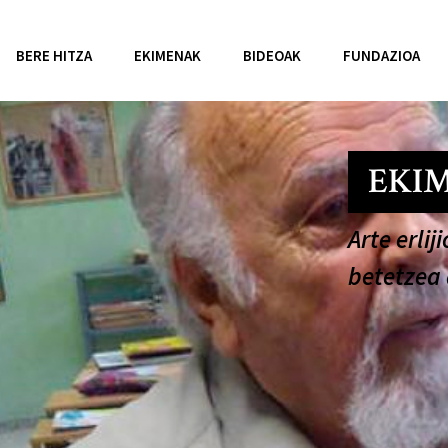
BERE HITZA
EKIMENAK
BIDEOAK
FUNDAZIOA
EKI
Arte erli
betetzea