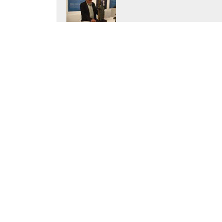
Azkoitiko Etxebeltz aretoan Antonio Oteiz
Irakurri
Jorge Oteiza frontoien 
Irakurri