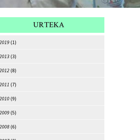
URTEKA
2019
(1)
2013
(3)
2012
(8)
2011
(7)
2010
(9)
2009
(5)
2008
(6)