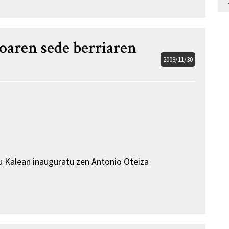
oaren sede berriaren
2008/11/30
u Kalean inauguratu zen Antonio Oteiza