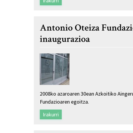
Irakurri
Antonio Oteiza Fundazi
inaugurazioa
2008ko azaroaren 30ean Azkoitiko Ainger
Fundazioaren egoitza.
Irakurri