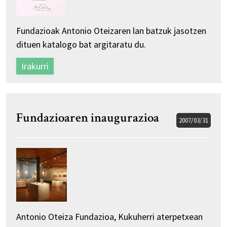
Fundazioak Antonio Oteizaren lan batzuk jasotzen
dituen katalogo bat argitaratu du.
Irakurri
Fundazioaren inaugurazioa
2007/03/31
Antonio Oteiza Fundazioa, Kukuherri aterpetxean