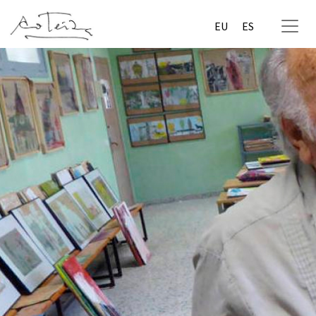
EU
ES