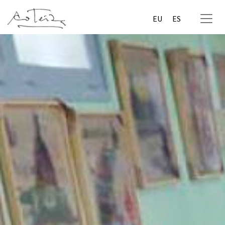
EU
ES