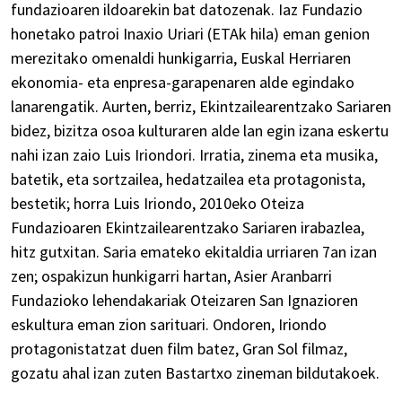
fundazioaren ildoarekin bat datozenak. Iaz Fundazio
honetako patroi Inaxio Uriari (ETAk hila) eman genion
merezitako omenaldi hunkigarria, Euskal Herriaren
ekonomia- eta enpresa-garapenaren alde egindako
lanarengatik. Aurten, berriz, Ekintzailearentzako Sariaren
bidez, bizitza osoa kulturaren alde lan egin izana eskertu
nahi izan zaio Luis Iriondori. Irratia, zinema eta musika,
batetik, eta sortzailea, hedatzailea eta protagonista,
bestetik; horra Luis Iriondo, 2010eko Oteiza
Fundazioaren Ekintzailearentzako Sariaren irabazlea,
hitz gutxitan. Saria emateko ekitaldia urriaren 7an izan
zen; ospakizun hunkigarri hartan, Asier Aranbarri
Fundazioko lehendakariak Oteizaren San Ignazioren
eskultura eman zion sarituari. Ondoren, Iriondo
protagonistatzat duen film batez, Gran Sol filmaz,
gozatu ahal izan zuten Bastartxo zineman bildutakoek.