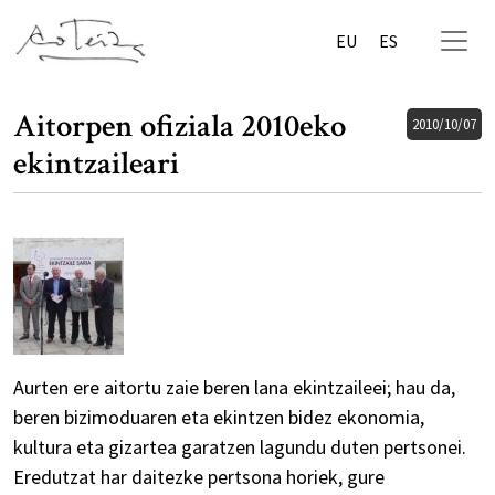
EU
ES
Aitorpen ofiziala 2010eko
2010/10/07
ekintzaileari
Aurten ere aitortu zaie beren lana ekintzaileei; hau da,
beren bizimoduaren eta ekintzen bidez ekonomia,
kultura eta gizartea garatzen lagundu duten pertsonei.
Eredutzat har daitezke pertsona horiek, gure